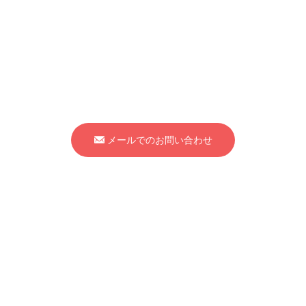
Osato International Inc.
株式会社 大里インターナショナル
〒501-0501
岐阜県揖斐郡大野町稲富1956
TEL：
0585-34-3130
FAX：0585-34-3880
メールでのお問い合わせ