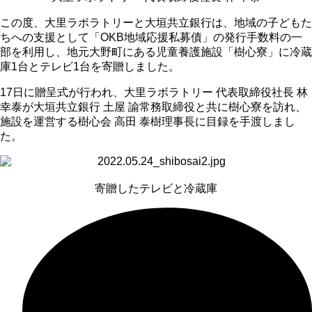
この度、大里ラボラトリーと大垣共立銀行は、地域の子どもた
ちへの支援として「
OKB
地域応援私募債」の発行手数料の一
部を利用し、地元大野町にある児童養護施設「樹心寮」に冷蔵
庫
1
台とテレビ
1
台を寄贈しました。
17
日に贈呈式が行われ、大里ラボラトリー 代表取締役社長 林
幸泰が大垣共立銀行 土屋 諭常務取締役と共に樹心寮を訪れ、
施設を運営する樹心会 高田 泰樹理事長に目録を手渡しまし
た。
寄贈したテレビと冷蔵庫